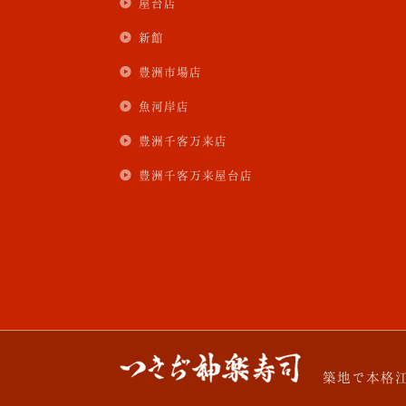
屋台店
新館
豊洲市場店
魚河岸店
豊洲千客万来店
豊洲千客万来屋台店
つきぢ神楽寿司
築地で本格