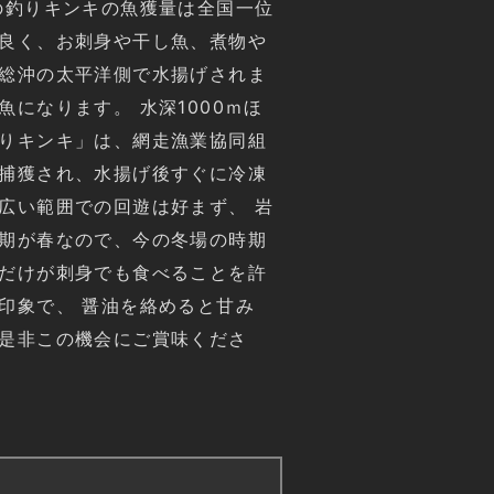
の釣りキンキの魚獲量は全国一位
が良く、お刺身や干し魚、煮物や
房総沖の太平洋側で水揚げされま
になります。 水深1000ｍほ
釣りキンキ」は、網走漁業協同組
で捕獲され、水揚げ後すぐに冷凍
広い範囲での回遊は好まず、 岩
時期が春なので、今の冬場の時期
キだけが刺身でも食べることを許
印象で、 醤油を絡めると甘み
を是非この機会にご賞味くださ