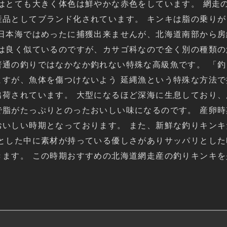
はとても大きく体色は鮮やかな赤色をしています。 網走
産品としてブランド化されています。 キンキは脂の乗り
 日本海ではめったに捕獲出来ませんが、北海道南部から
は良く似ているのですが、カサゴ科なので全く別の種類の魚
普通の釣りではなかなか釣れない特殊な高級魚です。 「
ますが、魚体を傷つけないよう 延縄漁という特殊な方法
荷されています。 大型になるほど深海に生息しており、
で脂がたっぷりとのったおいしい味になるのです。 産卵
おいしい時期となっております。 また、新鮮な釣りキン
とした中に素材が持っている優しさがありサッパリとした
きます。 この時期おすすめの北海道網走産の釣りキンキ