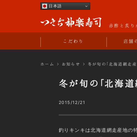
日本語
つきぢ神楽寿
赤酢と炙り
こだわり
店舗
ホーム
お知らせ
冬が旬の｢北海道網走
冬が旬の｢北海
2015/12/21
釣りキンキは北海道網走産地の